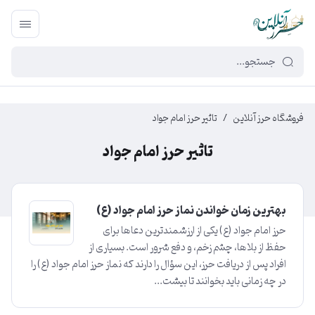
449f43cf-3da2-4422-bb12-2566cb5b8b05
فروشگاه حرز آنلاین
/
تاثیر حرز امام جواد
تاثیر حرز امام جواد
بهترین زمان خواندن نماز حرز امام جواد (ع)
حرز امام جواد (ع) یکی از ارزشمندترین دعاها برای
حفظ از بلاها، چشم زخم، و دفع شرور است. بسیاری از
افراد پس از دریافت حرز، این سؤال را دارند که نماز حرز امام جواد (ع) را
در چه زمانی باید بخوانند تا بیشت...