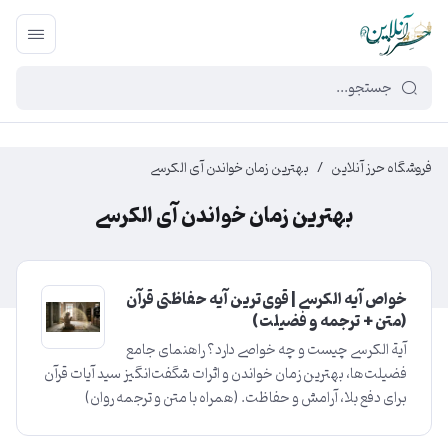
449f43cf-3da2-4422-bb12-2566cb5b8b05
فروشگاه حرز آنلاین
/
بهترین زمان خواندن آی الکرسی
بهترین زمان خواندن آی الکرسی
خواص آیه الکرسی | قوی‌ترین آیه حفاظتی قرآن
(متن + ترجمه و فضیلت)
آیة الکرسی چیست و چه خواصی دارد؟ راهنمای جامع
فضیلت‌ها، بهترین زمان خواندن و اثرات شگفت‌انگیز سید آیات قرآن
برای دفع بلا، آرامش و حفاظت. (همراه با متن و ترجمه روان)