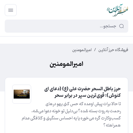
449f43cf-3da2-4422-bb12-2566cb5b8b05
فروشگاه حرز آنلاین
/
امیرالمومنین
امیرالمومنین
حرز باطل‌ السحر حضرت علی (ع) (دعای ای
کنوش)؛ قوی‌ترین سپر در برابر سحر
تا حالا برات پیش اومده که حس کنی یهو درهای
رحمت به روت بسته شده؟ بی‌دلیل تو خونه دعوا می‌شه،
کسب‌و‌کارت گره می‌خوره یا یه احساس سنگینی و کلافگی مدام
همراهته؟