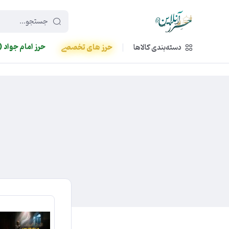
449f43cf-3da2-4422-bb12-2566cb5b8b05
حرز امام جواد (
دسته‌بندی کالاها
حرز های تخصصی