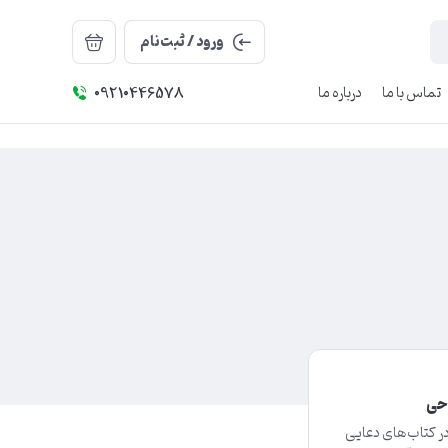
ورود / ثبت‌نام
تماس با ما
درباره ما
09210446578
وحی
ر کتاب‌های دعایی