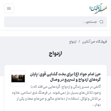
449f43cf-3da2-4422-bb12-2566cb5b8b05
فروشگاه حرز آنلاین
/
ازدواج
ازدواج
حرز امام جواد (ع) برای بخت گشایی قوی: پایان
گره‌های ازدواج و تسریع در وصال
گاهی در مسیر زندگی و ازدواج، گره‌هایی می‌افتد که با
وجود تلاش‌های بسیار، باز نمی‌شوند. در فرهنگ غنی اسلامی، علاوه
بر تلاش و توکل، استفاده از دعاهای ماثور و حرزهای معتبر یکی از
بهتر...