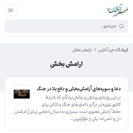
449f43cf-3da2-4422-bb12-2566cb5b8b05
فروشگاه حرز آنلاین
/
ارامش بخش
ارامش بخش
دعا و سوره‌های آرامش‌بخش و دفع بلا در جنگ
در این روزهای پرتنش و چالش‌برانگیز که شرایط
کشور عزیزمان درگیر ناامنی‌های جنگ و تلاش برای
حفظ آرامش معنوی است، بسیاری به دنبال راه‌هایی برای آرام شدن
دل و ذهن‌اند. یکی از مؤثرترین...