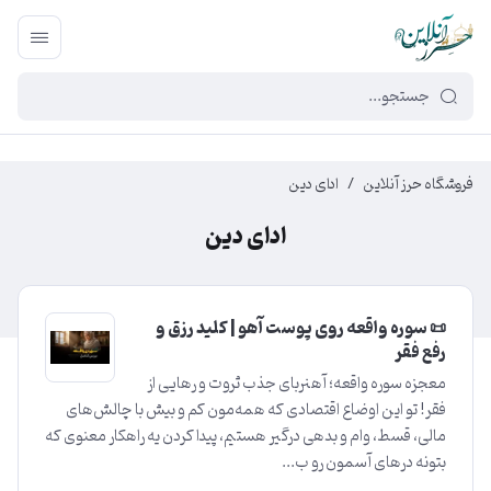
449f43cf-3da2-4422-bb12-2566cb5b8b05
فروشگاه حرز آنلاین
/
ادای دین
ادای دین
📜 سوره واقعه روی پوست آهو | کلید رزق و
رفع فقر
معجزه سوره واقعه؛ آهنربای جذب ثروت و رهایی از
فقر! تو این اوضاع اقتصادی که همه‌مون کم و بیش با چالش‌های
مالی، قسط، وام و بدهی درگیر هستیم، پیدا کردن یه راهکار معنوی که
بتونه درهای آسمون رو ب...