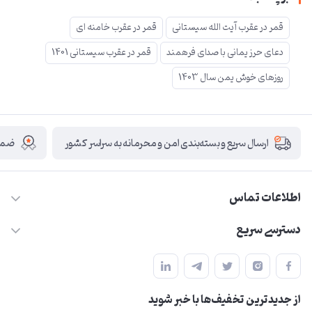
قمر در عقرب آیت الله سیستانی
قمر در عقرب خامنه ای
دعای حرز یمانی با صدای فرهمند
قمر در عقرب سیستانی 1401
روزهای خوش یمن سال 1403
ضمان
ارسال سریع و بسته‌بندی امن و محرمانه به سراسر کشور
اطلاعات تماس
09210446578
دسترسی سریع
herzeonline@gmail.com
حساب کاربری
مشهد مقدس ،خیابان امام رضا(ع) ، حرم مطهر رضوی ، فلکه آب ، بازار
مجله فروشگاه
امام رضا (ع)
از جدید‌ترین تخفیف‌ها با‌ خبر شوید
لیست محصولات