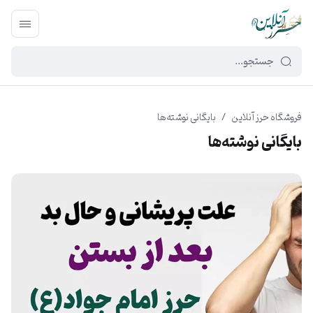
449f43cf-3da2-4422-bb12-2566cb5b8b05
فروشگاه حرز آنلاین
/
بایگانی نوشته‌ها
بایگانی نوشته‌ها