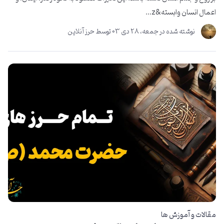
اعمال انسان وابسته&z...
نوشته شده در
جمعه، 28 دی 03
توسط
حرز آنلاین
مقالات و آموزش ها